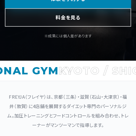
料金を見る
※成果には個人差があります
AL GYM
KYOTO / SHIGA
FREYJA（フレイヤ）は、京都（三条）・滋賀（石山・大津京）・福
井（敦賀）に4店舗を展開するダイエット専門のパーソナルジ
ム。加圧トレーニングとフードコントロールを組み合わせ、トレ
ーナーがマンツーマンで指導します。