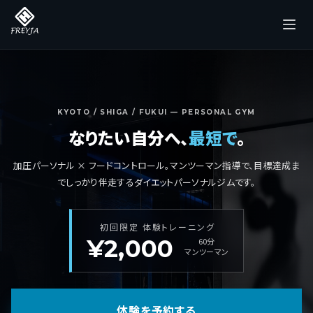
コ
ン
テ
ン
ツ
へ
KYOTO / SHIGA / FUKUI — PERSONAL GYM
なりたい自分へ、
最短で
。
ス
キ
加圧パーソナル × フードコントロール。マンツーマン指導で、目標達成ま
ッ
でしっかり伴走するダイエットパーソナルジムです。
プ
初回限定 体験トレーニング
¥2,000
60分
マンツーマン
体験を予約する