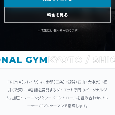
料金を見る
※成果には個人差があります
AL GYM
KYOTO / SHIGA
FREYJA（フレイヤ）は、京都（三条）・滋賀（石山・大津京）・福
井（敦賀）に4店舗を展開するダイエット専門のパーソナルジ
ム。加圧トレーニングとフードコントロールを組み合わせ、トレ
ーナーがマンツーマンで指導します。