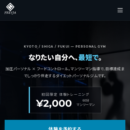
コ
ン
テ
ン
ツ
へ
KYOTO / SHIGA / FUKUI — PERSONAL GYM
なりたい自分へ、
最短で
。
ス
キ
加圧パーソナル × フードコントロール。マンツーマン指導で、目標達成ま
ッ
でしっかり伴走するダイエットパーソナルジムです。
プ
初回限定 体験トレーニング
¥2,000
60分
マンツーマン
体験を予約する