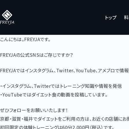
コ
ン
トップ
料
テ
ン
ツ
こんにちは。FREYJAです。
へ
FREYJAの公式SNSはご存じですか？
ス
キ
FREYJAではインスタグラム、Twitter、YouTube、アメブロ
ッ
プ
・インスタグラム、Twitterではトレーニング知識や情報を発信
・YouTubeではダイエット食の動画を投稿しています。
ぜひフォローをお願いいたします！
京都・滋賀・福井でダイエットをご利用の方は、お近くの店舗にお
初回限定の体験トレーニングは60分2,000円（税込）です。