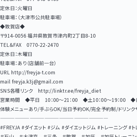
定休日：火曜日
駐車場：（大津市公共駐車場）
◆敦賀店◆
〒914-0056 福井県敦賀市津内町2丁目8-10
TEL＆FAX 0770-22-2470
定休日：木曜日
駐車場：あり（店舗前一台）
URL http://freyja-t.com
mail freyja.k3j@gmail.com
SNS各種リンク http://linktr.ee/freyja_diet
営業時間 ◆平日 10：00～21：00 ◆土10：00～19：00 ◆日
体験メニューあり/手ぶらOK/当日予約OK/完全予約制/ドリン
——————————————————————
#FREYJA #ダイエット #ジム #ダイエットジム #トレーニング
＃石山 ＃大津京 ＃三条 ＃敦賀 ＃加圧 ＃加圧トレーニング