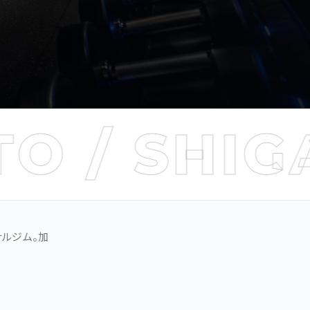
 SHIGA / 
ナルジム。加