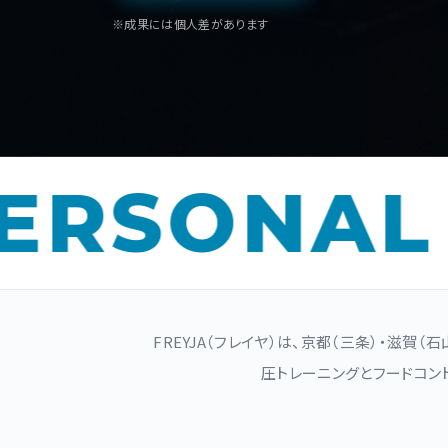
※成果には個人差があります
SONAL GY
FREYJA（フレイヤ）は、京都（三条）・滋賀
圧トレーニングとフードコン