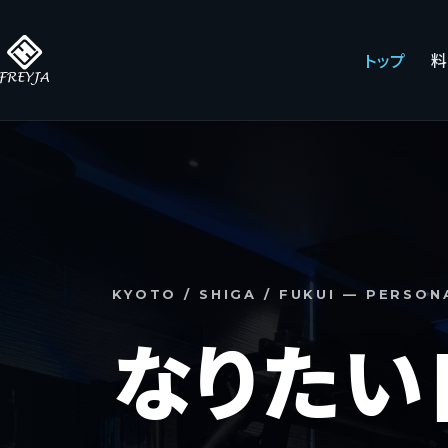
コ
ン
トップ
料
テ
ン
ツ
へ
ス
キ
ッ
プ
KYOTO / SHIGA / FUKUI — PERSON
なりたい