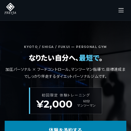
コ
ン
テ
ン
ツ
へ
KYOTO / SHIGA / FUKUI — PERSONAL GYM
なりたい自分へ、
最短で
。
ス
キ
加圧パーソナル × フードコントロール。マンツーマン指導で、目標達成ま
ッ
でしっかり伴走するダイエットパーソナルジムです。
プ
初回限定 体験トレーニング
¥2,000
60分
マンツーマン
体験を予約する