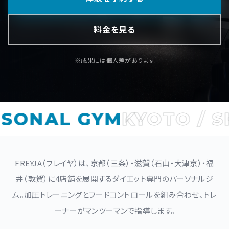
料金を見る
※成果には個人差があります
ONAL GYM
KYOTO / SHI
FREYJA（フレイヤ）は、京都（三条）・滋賀（石山・大津京）・福
井（敦賀）に4店舗を展開するダイエット専門のパーソナルジ
ム。加圧トレーニングとフードコントロールを組み合わせ、トレ
ーナーがマンツーマンで指導します。