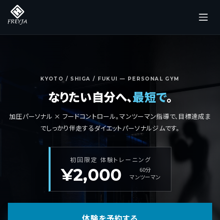
コ
ン
テ
ン
ツ
へ
KYOTO / SHIGA / FUKUI — PERSONAL GYM
なりたい自分へ、
最短で
。
ス
キ
加圧パーソナル × フードコントロール。マンツーマン指導で、目標達成ま
ッ
でしっかり伴走するダイエットパーソナルジムです。
プ
初回限定 体験トレーニング
¥2,000
60分
マンツーマン
体験を予約する