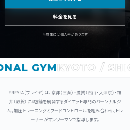
料金を見る
※成果には個人差があります
NAL GYM
KYOTO / SHIGA
FREYJA（フレイヤ）は、京都（三条）・滋賀（石山・大津京）・福
井（敦賀）に4店舗を展開するダイエット専門のパーソナルジ
ム。加圧トレーニングとフードコントロールを組み合わせ、トレ
ーナーがマンツーマンで指導します。