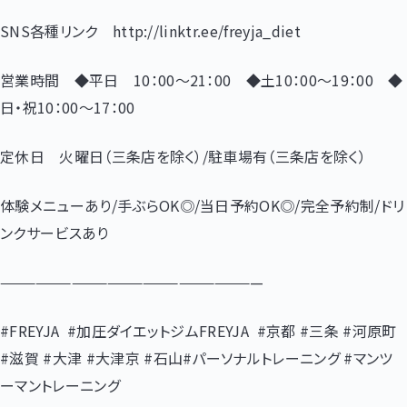
SNS
各種リンク
http://linktr.ee/freyja_diet
営業時間 ◆平日
10
：
00
～
21
：
00
◆土
10
：
00
～
19
：
00
◆
日・祝
10
：
00
～
17
：
00
定休日 火曜日（三条店を除く）
/
駐車場有（三条店を除く）
体験メニューあり
/
手ぶら
OK
◎
/
当日予約
OK
◎
/
完全予約制
/
ドリ
ンクサービスあり
——————————————————————
#FREYJA
#
加圧ダイエットジム
FREYJA
#
京都
#
三条
#
河原町
#
滋賀
#
大津
#
大津京
#
石山
#
パーソナルトレーニング
#
マンツ
ーマントレーニング