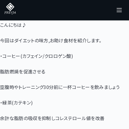
コ
ン
テ
こんにちは♪
ン
ツ
今回はダイエットの味方
,
お助け食材を紹介します。
へ
ス
・コーヒー
(
カフェイン
/
クロロゲン酸
)
キ
脂肪燃焼を促進させる
ッ
プ
空腹時やトレーニング
30
分前に一杯コーヒーを飲みましょう
・緑茶
(
カテキン
)
余計な脂肪の吸収を抑制しコレステロール値を改善