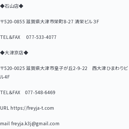
◆石山店◆
〒
520-0855
滋賀県大津市栄町
8-27
清栄ビル３
F
TEL
＆
FAX
077-533-4077
◆大津京店◆
〒
520-0025
滋賀県大津市皇子が丘
2-9-22
西大津ひまわりビ
ル
4F
TEL
＆
FAX
077-548-6469
URL https://freyja-t.com
mail freyja.k3j@gmail.com