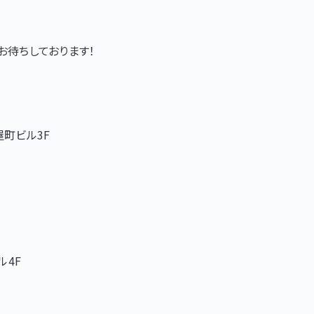
絡お待ちしております！
屋町ビル3F
ル4F