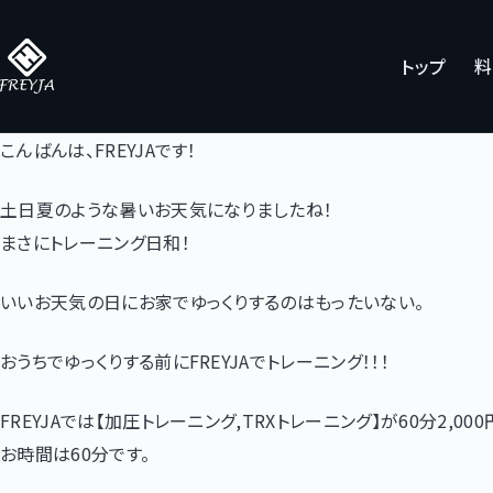
コ
ン
トップ
料
テ
ン
ツ
こんばんは、FREYJAです！
へ
土日夏のような暑いお天気になりましたね！
ス
まさにトレーニング日和！
キ
ッ
いいお天気の日にお家でゆっくりするのはもったいない。
プ
おうちでゆっくりする前にFREYJAでトレーニング！！！
FREYJAでは【加圧トレーニング,TRXトレーニング】が60分2,00
お時間は60分です。