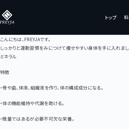
コ
ン
トップ
料
テ
ン
ツ
こんにちは、FREYJAです。
へ
しっかりと運動習慣をみにつけて痩せやすい身体を手に入れまし
ス
ミネラル
キ
特徴
ッ
プ
・骨や歯、体液、組織液を作り、体の構成成分になる。
・体の機能維持や代謝を助ける。
・微量ではあるが必要不可欠な栄養。