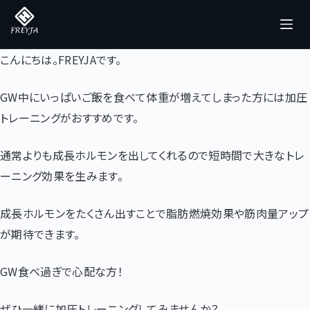
コ
ン
テ
こんにちは。FREYJAです。
ン
ツ
GW中にいっぱいご飯を食べて体重が増えてしまった方には加圧
へ
トレーニングがおすすめです。
ス
キ
通常よりも成長ホルモンを出してくれるので短時間で大きなトレ
ッ
ーニング効果を生みます。
プ
成長ホルモンをたくさん出すことで脂肪燃焼効果や筋肉量アップ
が期待できます。
GW食べ過ぎで心配な方！
ぜひ一緒に加圧トレーニングしてみませんか？