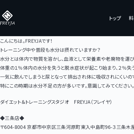
コ
ン
トップ
料
テ
ン
ツ
こんにちは。FREYJAです！
へ
トレーニング中や普段も水分は摂れていますか？
ス
水分とは体内で物質を溶かし、血液として栄養素や老廃物を運び
キ
体重の１％体内の水分を失うと脱水症状が起こり始まり、２％失
ッ
一気に飲んでしまうと尿となって排出され体に吸収されにくいので
プ
特にこの時期は水分不足の方が多いです。意識してみてください
ダイエット＆トレーニングスタジオ FREYJA（フレイヤ）
◆三条店◆
〒604-8004 京都市中京区三条河原町東入中島町96-３三条木