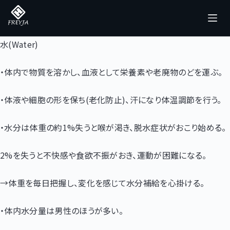
コ
ン
テ
水(Water)
ン
ツ
・体内で物質を溶かし、血液として栄養素や老廃物のどを運ぶ。
へ
ス
・体液や細胞の形を保ち(老化防止)、汗になり体温調節を行う。
キ
・水分は体重の約1%失うと喉が渇き、脱水症状がおこり始める。
ッ
プ
2%を失うと不快感や食欲不振がおき、運動が困難になる。
→体重を毎日把握し、変化を感じて水分補給を心掛ける。
・体内水分量は男性のほうが多い。